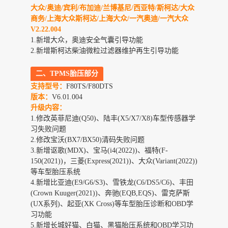
大众/奥迪/宾利/布加迪/兰博基尼/西亚特/斯柯达/大众
商务/上海大众斯柯达/上海大众/一汽奥迪/一汽大众
V2.22.004
1.新增大众，奥迪安全气囊引导功能
2.新增斯柯达柴油微粒过滤器维护再生引导功能
二、
TPMS胎压部分
支持型号：
F80TS/F80DTS
版本：
V6.01.004
升级内容：
1.修改英菲尼迪(Q50)、陆丰(X5/X7/X8)车型传感器学
习失败问题
2.修改宝沃(BX7/BX50)清码失败问题
3.新增讴歌(MDX)、宝马(i4(2022))、福特(F-
150(2021))，三菱(Express(2021))、大众(Variant(2022))
等车型胎压系统
4.新增比亚迪(E9/G6/S3)、雪铁龙(C6/DS5/C6)、丰田
(Crown Kuuger(2021))、奔驰(EQB,EQS)、雷克萨斯
(UX系列)、起亚(XK Cross)等车型胎压诊断和OBD学
习功能
5.新增长城好猫、白猫、黑猫胎压系统和OBD学习功