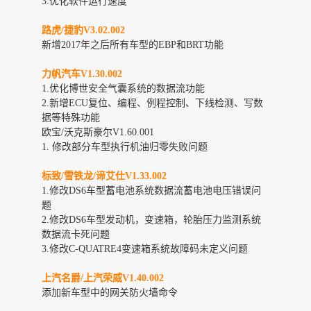
3.优化软件运行速度
路虎/捷豹V3.02.002
新增2017年之后所有车型的EBP和BRT功能
力帆汽车V1.30.002
1.优化博世安全气囊系统的数据流功能
2.新增ECU复位、编程、例程控制、下线检测、写数
据等特殊功能
欧宝/沃克斯豪尔V1.60.001
1.
修改部分车型执行机油归零失败问题
标致/雪铁龙/谛艾仕V1.33.002
1.修改DS6车型蓄电池系统数据流蓄电池电压错误问
题
2.修改DS6车型发动机，变速箱，轮胎压力监测系统
数据流卡死问题
3.修改C-QUATRE4变速箱系统故障码未定义问题
上汽名爵/上汽荣威V1.40.002
添加新车型中的网关防火墙命令