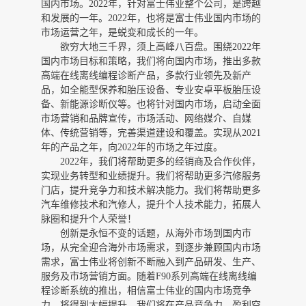
国内市场。2022年，针对富士伟业整个公司，是跨越
和发展的一年。2022年，也将是富士伟业国内市场的
市场运营之年，是蜕变和成长的一年。
欲穷大地三千界，须上高峰八百盘。围绕
2022年
国内市场目标和策略，我们将向国内市场，推出多款
高端在线离线编程诊断产品，多款行业领先及新产
品，如全能型保养和胎压设备、专业安卓平板胎压设
备、新能源诊断仪等。也将针对国内市场，启动全面
市场营销和品牌宣传，市场活动、网络媒介、自媒
体、传统营销等，完善渠道建设和覆盖。实现从2021
年的产品之年，向2022年的市场之年过度。
2022年，我们将帮助更多的经销商及合作伙伴，
实现业务转型和业绩提升。我们将帮助更多汽修服务
门店，提升竞争力和技术解决能力。我们将帮助更多
汽车维修技术和汽修人，提升个人技术能力，拓展人
脉圈和提升个人荣誉！
创新是永恒不变的话题，从海外市场到国内市
场，从完全迎合海外市场需求，到逐步兼顾国内市场
需求，富士伟业将创新不断融入到产品研发、生产、
服务及市场营销方面。随着
F90系列高端在线离线编
程诊断系统的推出，相信富士伟业的国内市场竞争
力，将得到大幅提升。我们将在产品竞争力、盈利空