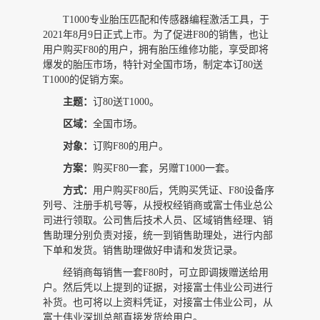
T1000
专业胎压匹配和传感器编程激活工具，于
2021
年
8
月
9
日正式上市。为了促进
F80
的销售，也让
用户购买F80的用户，拥有胎压维修功能，享受即将
爆发的胎压市场，
特针对全国市场，制定本订
80
送
T1000
的促销方案。
主题：
订
80
送
T1000
。
区域：
全国市场。
对象：
订购
F80
的用户。
方案：
购买
F80
一套，另赠
T1000
一套。
方式：
用户购买
F80
后，凭购买凭证、
F80
设备序
列号、注册手机号等，从授权经销商或富士伟业总公
司进行领取。公司售后技术人员、区域销售经理、销
售助理分别负责对接，统一到销售助理处，进行内部
下单和发货。销售助理做好申请和发货记录。
经销商每销售一套
F80
时，可立即调拨赠送给用
户。然后凭以上提到的证据，对接富士伟业公司进行
补货。也可将以上资料凭证，对接富士伟业公司，从
富士伟业深圳总部直接发货给用户。